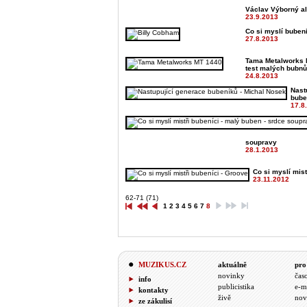
Václav Výborný al
23.9.2013
Co si myslí bubeni
27.8.2013
Tama Metalworks 
test malých bubnů
24.8.2013
Nast
bube
17.8
soupravy
28.1.2013
Co si myslí mist
23.11.2012
62-71 (71)
1
2
3
4
5
6
7
8
MUZIKUS.CZ
aktuálně
pro
novinky
čas
info
publicistika
e-m
kontakty
živě
nov
ze zákulisí