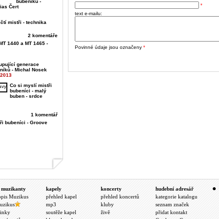
bubeníků -
*
ias Čert
text e-mailu:
čtí mistři - technika
2 komentáře
MT 1440 a MT 1465 -
Povinné údaje jsou označeny
*
upující generace
níků - Michal Nosek
.2013
Co si myslí mistři
bubeníci - malý
buben - srdce
1 komentář
ři bubeníci - Groove
 muzikanty
kapely
koncerty
hudební adresář
opis Muzikus
přehled kapel
přehled koncertů
kategorie katalogu
uzikus
mp3
kluby
seznam značek
inky
soutěže kapel
živě
přidat kontakt