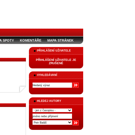
A SPOTY
KOMENTÁŘE
MAPA STRÁNEK
PŘIHLÁŠENÍ UŽIVATELE
PŘIHLÁŠENÍ UŽIVATELE JE
ZRUŠENÉ
VYHLEDÁVANÍ
HLEDEJ AUTORY