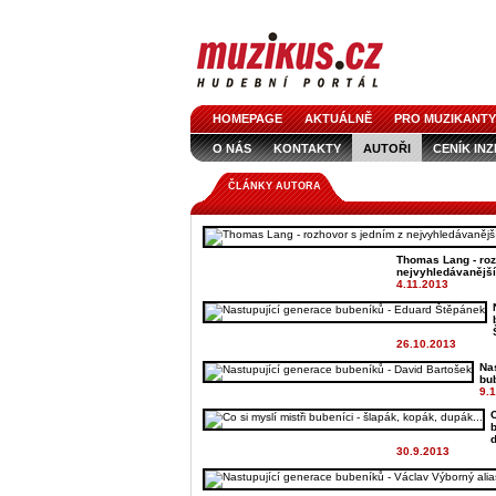
HOMEPAGE
AKTUÁLNĚ
PRO MUZIKANTY
O NÁS
KONTAKTY
AUTOŘI
CENÍK IN
LOGO KE STAŽENÍ
VŠECHNY ČLÁNKY
IN
ČLÁNKY AUTORA
Thomas Lang - roz
nejvyhledávanější
4.11.2013
26.10.2013
Na
bu
9.
C
b
d
30.9.2013