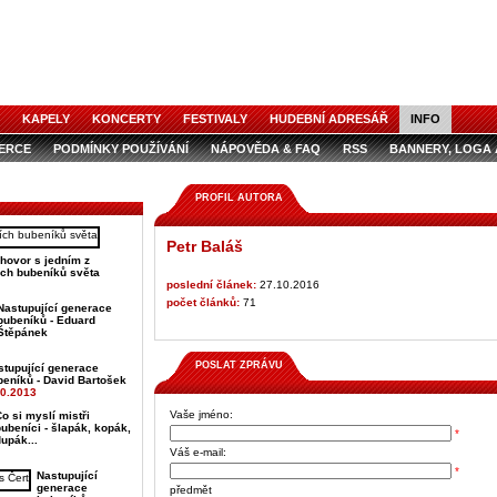
KAPELY
KONCERTY
FESTIVALY
HUDEBNÍ ADRESÁŘ
INFO
ZERCE
PODMÍNKY POUŽÍVÁNÍ
NÁPOVĚDA & FAQ
RSS
BANNERY, LOGA 
ZERCE V ČASOPISE
AUDIOSPOTY
PROFIL AUTORA
Petr Baláš
hovor s jedním z
ch bubeníků světa
poslední článek:
27.10.2016
počet článků:
71
Nastupující generace
bubeníků - Eduard
Štěpánek
POSLAT ZPRÁVU
stupující generace
beníků - David Bartošek
10.2013
Vaše jméno:
o si myslí mistři
ubeníci - šlapák, kopák,
*
upák...
Váš e-mail:
*
Nastupující
generace
předmět