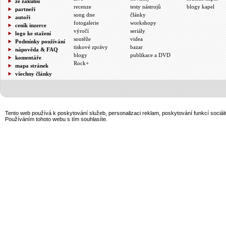
ze zákulisí
recenze
testy nástrojů
blogy kapel
partneři
song dne
články
autoři
fotogalerie
workshopy
ceník inzerce
výročí
seriály
logo ke stažení
soutěže
videa
Podmínky používání
tiskové zprávy
bazar
nápověda & FAQ
blogy
publikace a DVD
komentáře
Rock+
mapa stránek
všechny články
Tento web používá k poskytování služeb, personalizaci reklam, poskytování funkcí sociál
Používáním tohoto webu s tím souhlasíte.