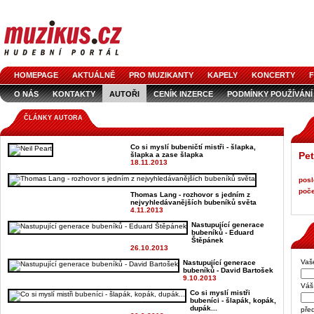
HOMEPAGE
AKTUÁLNĚ
PRO MUZIKANTY
KAPELY
KONCERTY
F
O NÁS
KONTAKTY
AUTOŘI
CENÍK INZERCE
PODMÍNKY POUŽÍVÁNÍ
LOGO KE STAŽENÍ
VŠECHNY ČLÁNKY
INZERCE V ČASOPISE
AUDIOS
ČLÁNKY AUTORA
Co si myslí bubeničtí mistři - šlapka,
Pet
šlapka a zase šlapka
18.11.2013
posl
poče
Thomas Lang - rozhovor s jedním z
nejvyhledávanějších bubeníků světa
4.11.2013
Nastupující generace
bubeníků - Eduard
Štěpánek
26.10.2013
Vaš
Nastupující generace
bubeníků - David Bartošek
9.10.2013
Váš 
Co si myslí mistři
bubeníci - šlapák, kopák,
dupák...
pře