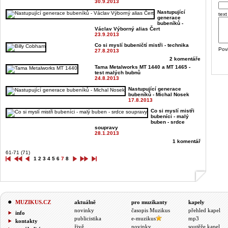
30.9.2013
Nastupující
text
generace
bubeníků -
Václav Výborný alias Čert
23.9.2013
Co si myslí bubeničtí mistři - technika
Pov
27.8.2013
2 komentáře
Tama Metalworks MT 1440 a MT 1465 -
test malých bubnů
24.8.2013
Nastupující generace
bubeníků - Michal Nosek
17.8.2013
Co si myslí mistři
bubeníci - malý
buben - srdce
soupravy
28.1.2013
1 komentář
61-71 (71)
1
2
3
4
5
6
7
8
MUZIKUS.CZ
aktuálně
pro muzikanty
kapely
novinky
časopis Muzikus
přehled kapel
info
publicistika
e-muzikus
mp3
kontakty
živě
novinky
soutěže kapel