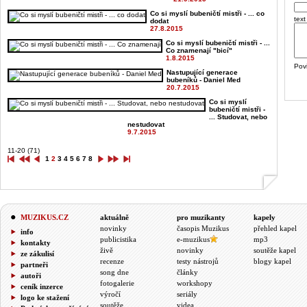
Co si myslí bubeničtí mistři - ... co
text
dodat
27.8.2015
Co si myslí bubeničtí mistři - ...
Co znamenají "bicí"
1.8.2015
Pov
Nastupující generace
bubeníků - Daniel Med
20.7.2015
Co si myslí
bubeničtí mistři -
... Studovat, nebo
nestudovat
9.7.2015
11-20 (71)
1
2
3
4
5
6
7
8
MUZIKUS.CZ
aktuálně
pro muzikanty
kapely
novinky
časopis Muzikus
přehled kapel
info
publicistika
e-muzikus
mp3
kontakty
živě
novinky
soutěže kapel
ze zákulisí
recenze
testy nástrojů
blogy kapel
partneři
song dne
články
autoři
fotogalerie
workshopy
ceník inzerce
výročí
seriály
logo ke stažení
soutěže
videa