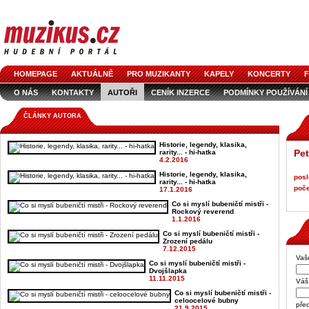
HOMEPAGE
AKTUÁLNĚ
PRO MUZIKANTY
KAPELY
KONCERTY
F
O NÁS
KONTAKTY
AUTOŘI
CENÍK INZERCE
PODMÍNKY POUŽÍVÁNÍ
LOGO KE STAŽENÍ
VŠECHNY ČLÁNKY
INZERCE V ČASOPISE
AUDIOS
ČLÁNKY AUTORA
Historie, legendy, klasika,
Pet
rarity... - hi-hatka
4.2.2016
Historie, legendy, klasika,
posl
rarity... - hi-hatka
poče
17.1.2016
Co si myslí bubeničtí mistři -
Rockový reverend
1.1.2016
Co si myslí bubeničtí mistři -
Zrození pedálu
7.12.2015
Vaš
Co si myslí bubeničtí mistři -
Dvojšlapka
11.11.2015
Váš 
Co si myslí bubeničtí mistři -
celoocelové bubny
pře
21.9.2015