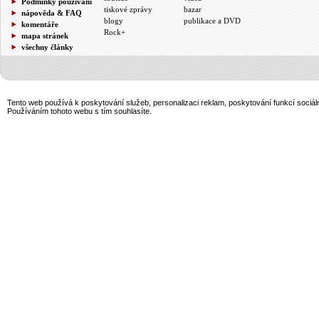
Podmínky používání
tiskové zprávy
bazar
nápověda & FAQ
blogy
publikace a DVD
komentáře
Rock+
mapa stránek
všechny články
Tento web používá k poskytování služeb, personalizaci reklam, poskytování funkcí sociál
Používáním tohoto webu s tím souhlasíte.