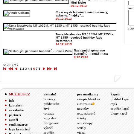
Mirri Melcr
30.12.2013
text
Co si myslí bubeničtí mistři - činely,
splashe, "hajtky"…
20.12.2013
Pov
Tama Metalworks MT 1055M, MT 1255 a
MT 1455 - ocelové bubínky řady
Metalworks
14.12.2013
Nastupující generace
bubeníků - Tomáš Piala
9.12.2013
51-60 (71)
1
2
3
4
5
6
7
8
MUZIKUS.CZ
aktuálně
pro muzikanty
kapely
novinky
časopis Muzikus
přehled kapel
info
publicistika
e-muzikus
mp3
kontakty
živě
novinky
soutěže kapel
ze zákulisí
recenze
testy nástrojů
blogy kapel
partneři
song dne
články
autoři
fotogalerie
workshopy
ceník inzerce
výročí
seriály
logo ke stažení
soutěže
videa
Podmínky používání