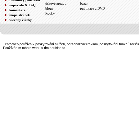
tiskové zprávy
bazar
nápověda & FAQ
blogy
publikace a DVD
komentáře
Rock+
mapa stránek
všechny články
Tento web používá k poskytování služeb, personalizaci reklam, poskytování funkcí sociál
Používáním tohoto webu s tím souhlasíte.