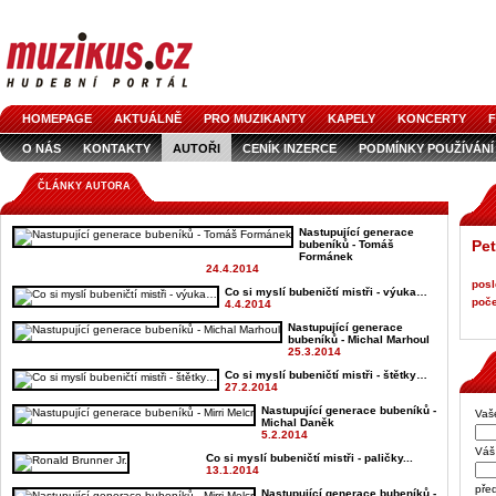
HOMEPAGE
AKTUÁLNĚ
PRO MUZIKANTY
KAPELY
KONCERTY
F
O NÁS
KONTAKTY
AUTOŘI
CENÍK INZERCE
PODMÍNKY POUŽÍVÁNÍ
LOGO KE STAŽENÍ
VŠECHNY ČLÁNKY
INZERCE V ČASOPISE
AUDIOS
ČLÁNKY AUTORA
Nastupující generace
Pet
bubeníků - Tomáš
Formánek
24.4.2014
posl
Co si myslí bubeničtí mistři - výuka…
poče
4.4.2014
Nastupující generace
bubeníků - Michal Marhoul
25.3.2014
Co si myslí bubeničtí mistři - štětky…
27.2.2014
Nastupující generace bubeníků -
Vaš
Michal Daněk
5.2.2014
Váš 
Co si myslí bubeničtí mistři - paličky...
13.1.2014
pře
Nastupující generace bubeníků -