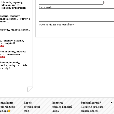
Historie, legendy,
*
klasika, rarity... -
text e-mailu:
léčebný prostředek
istorie, legendy,
lasika, rarity... - Historie
buben…
Povinné údaje jsou označeny
*
legendy, klasika, rarity...
e, legendy, klasika,
. - ...největší
016
orie, legendy, klasika,
y... - ...metronom
2016
istorie, legendy,
lasika, rarity... - ... kde
e vzaly?
 muzikanty
kapely
koncerty
hudební adresář
opis Muzikus
přehled kapel
přehled koncertů
kategorie katalogu
uzikus
mp3
kluby
seznam značek