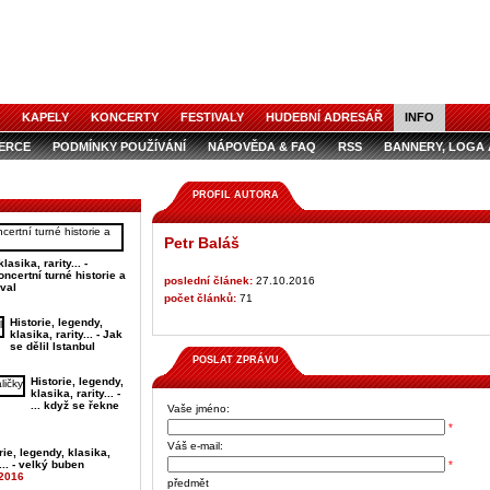
KAPELY
KONCERTY
FESTIVALY
HUDEBNÍ ADRESÁŘ
INFO
ZERCE
PODMÍNKY POUŽÍVÁNÍ
NÁPOVĚDA & FAQ
RSS
BANNERY, LOGA 
ZERCE V ČASOPISE
AUDIOSPOTY
PROFIL AUTORA
Petr Baláš
lasika, rarity... -
ncertní turné historie a
poslední článek:
27.10.2016
val
počet článků:
71
Historie, legendy,
klasika, rarity... - Jak
se dělil Istanbul
POSLAT ZPRÁVU
Historie, legendy,
klasika, rarity... -
... když se řekne
Vaše jméno:
*
Váš e-mail:
rie, legendy, klasika,
y... - velký buben
*
.2016
předmět