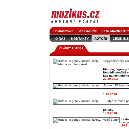
HOMEPAGE
AKTUÁLNĚ
PRO MUZIKANTY
O NÁS
KONTAKTY
AUTOŘI
CENÍK IN
LOGO KE STAŽENÍ
VŠECHNY ČLÁNKY
IN
ČLÁNKY AUTORA
Historie, legendy, k
Nejvýdělečnější ko
kdo na nich bubno
27.10.2016
1.10.2016
paličky
16.9.2016
Histo
rarit
26.8