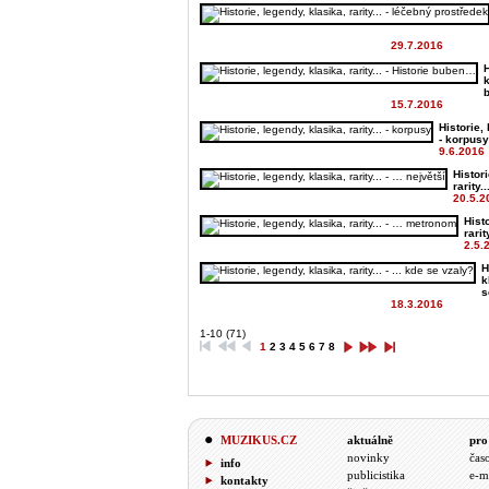
29.7.2016
H
k
15.7.2016
Historie, 
- korpusy
9.6.2016
Histori
rarity..
20.5.2
Hist
rarit
2.5.
H
k
s
18.3.2016
1-10 (71)
1
2
3
4
5
6
7
8
MUZIKUS.CZ
aktuálně
pro
novinky
čas
info
publicistika
e-m
kontakty