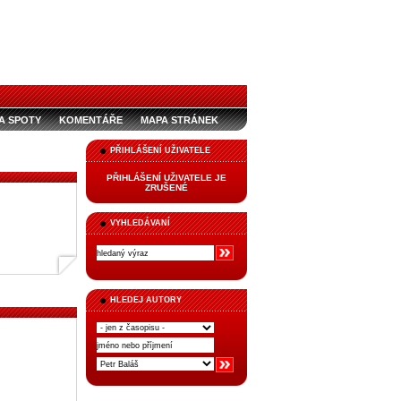
A SPOTY
KOMENTÁŘE
MAPA STRÁNEK
PŘIHLÁŠENÍ UŽIVATELE
PŘIHLÁŠENÍ UŽIVATELE JE
ZRUŠENÉ
VYHLEDÁVANÍ
HLEDEJ AUTORY