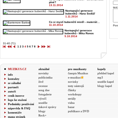
plné?
13.11.2014
text
Nastupující generace
bubeníků - Hanz Sedlář
1.11.2014
Co si myslí bubeničtí mistři - materiál…
11.10.2014
Pov
Nastupující generace
bubeníků - Mika Ronos
5.10.2014
31-40 (71)
1
2
3
4
5
6
7
8
MUZIKUS.CZ
aktuálně
pro muzikanty
kapely
novinky
časopis Muzikus
přehled kapel
info
publicistika
e-muzikus
mp3
kontakty
živě
novinky
soutěže kapel
ze zákulisí
recenze
testy nástrojů
blogy kapel
partneři
song dne
články
autoři
fotogalerie
workshopy
ceník inzerce
výročí
seriály
logo ke stažení
soutěže
videa
Podmínky používání
tiskové zprávy
bazar
nápověda & FAQ
blogy
publikace a DVD
komentáře
Rock+
mapa stránek