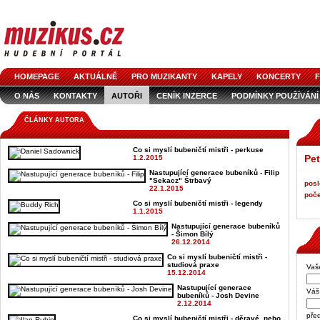
HOMEPAGE
AKTUÁLNĚ
PRO MUZIKANTY
KAPELY
KONCERTY
F
O NÁS
KONTAKTY
AUTOŘI
CENÍK INZERCE
PODMÍNKY POUŽÍVÁNÍ
LOGO KE STAŽENÍ
VŠECHNY ČLÁNKY
INZERCE V ČASOPISE
AUDIOS
ČLÁNKY AUTORA
Co si myslí bubeničtí mistři - perkuse
Pet
1.2.2015
Nastupující generace bubeníků - Filip
"Sekacz" Štrbavý
posl
22.1.2015
poče
Co si myslí bubeničtí mistři - legendy
1.1.2015
Nastupující generace bubeníků
- Šimon Bílý
26.12.2014
Co si myslí bubeničtí mistři -
studiová praxe
Vaš
15.12.2014
Nastupující generace
Váš 
bubeníků - Josh Devine
2.12.2014
pře
Co si myslí bubeničtí mistři - děravé, nebo