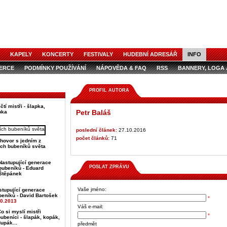
KAPELY
KONCERTY
FESTIVALY
HUDEBNÍ ADRESÁŘ
INFO
ZERCE
PODMÍNKY POUŽÍVÁNÍ
NÁPOVĚDA & FAQ
RSS
BANNERY, LOGA 
ZERCE V ČASOPISE
AUDIOSPOTY
PROFIL AUTORA
tí mistři - šlapka,
Petr Baláš
pka
poslední článek:
27.10.2016
počet článků:
71
hovor s jedním z
ch bubeníků světa
Nastupující generace
POSLAT ZPRÁVU
bubeníků - Eduard
Štěpánek
Vaše jméno:
stupující generace
beníků - David Bartošek
*
10.2013
Váš e-mail:
o si myslí mistři
*
ubeníci - šlapák, kopák,
upák...
předmět