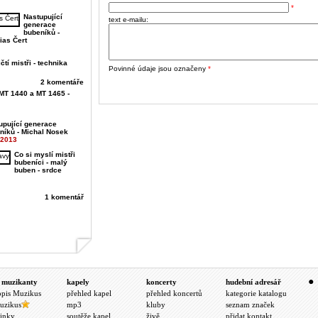
*
Nastupující
text e-mailu:
generace
bubeníků -
ias Čert
čtí mistři - technika
Povinné údaje jsou označeny
*
2 komentáře
MT 1440 a MT 1465 -
upující generace
níků - Michal Nosek
.2013
Co si myslí mistři
bubeníci - malý
buben - srdce
1 komentář
 muzikanty
kapely
koncerty
hudební adresář
opis Muzikus
přehled kapel
přehled koncertů
kategorie katalogu
uzikus
mp3
kluby
seznam značek
inky
soutěže kapel
živě
přidat kontakt