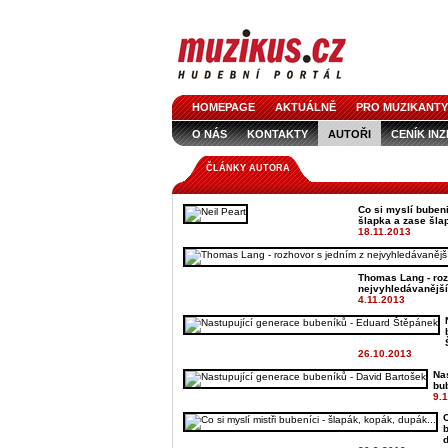
HOMEPAGE
AKTUÁLNĚ
PRO MUZIKANTY
O NÁS
KONTAKTY
AUTOŘI
CENÍK IN
LOGO KE STAŽENÍ
VŠECHNY ČLÁNKY
IN
ČLÁNKY AUTORA
Co si myslí bubenič
šlapka a zase šla
18.11.2013
Thomas Lang - roz
nejvyhledávanější
4.11.2013
26.10.2013
Na
bu
9.
C
b
d