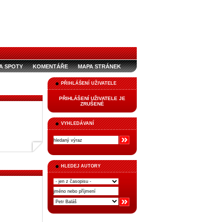
A SPOTY
KOMENTÁŘE
MAPA STRÁNEK
PŘIHLÁŠENÍ UŽIVATELE
PŘIHLÁŠENÍ UŽIVATELE JE
ZRUŠENÉ
VYHLEDÁVANÍ
HLEDEJ AUTORY