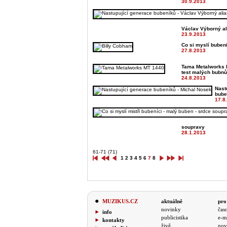
30.9.2013
Václav Výborný al
23.9.2013
Co si myslí bubeni
27.8.2013
Tama Metalworks 
test malých bubnů
24.8.2013
Nast
bube
17.8
soupravy
28.1.2013
61-71 (71)
1
2
3
4
5
6
7
8
MUZIKUS.CZ
aktuálně
pro
novinky
čas
info
publicistika
e-m
kontakty
živě
nov