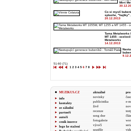
Mirri Me
30.12.2
Co si myslí bubenič
splashe, "hajtky"
20.12.2013
Tama Metalworks 
MT 1455 - ocelové
Metalworks
14.12.2013
Nastu
buben
9.12.
51-60 (71)
1
2
3
4
5
6
7
8
MUZIKUS.CZ
aktuálně
pro
novinky
čas
info
publicistika
e-m
kontakty
živě
nov
ze zákulisí
recenze
test
partneři
song dne
člá
autoři
fotogalerie
wor
ceník inzerce
výročí
seri
logo ke stažení
soutěže
vid
Podmínky používání