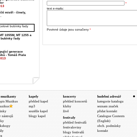
lcr
*
013
text e-mailu:
tí mistři - činely,
…
Povinné údaje jsou označeny
*
MT 1055M, MT 1255 a
 bubínky řady
pující generace
íků - Tomáš Piala
2013
 muzikanty
kapely
koncerty
hudební adresář
opis Muzikus
přehled kapel
přehled koncertů
kategorie katalogu
uzikus
mp3
kluby
seznam značek
inky
soutěže kapel
živě
přidat kontakt
y nástrojů
blogy kapel
Catalogue Contents
festivaly
nky
(English)
přehled festivalů
kshopy
obch. podmínky
festivaloviny
ály
kontakt
blogy festivalů
ea
přidat festival