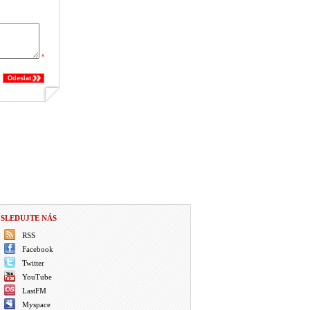
*
Odeslat:
SLEDUJTE NÁS
RSS
Facebook
Twitter
YouTube
LastFM
Myspace