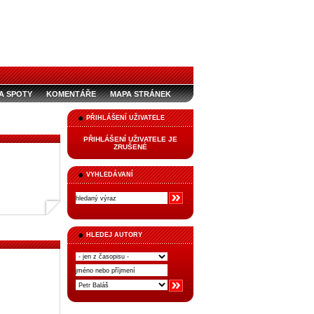
A SPOTY
KOMENTÁŘE
MAPA STRÁNEK
PŘIHLÁŠENÍ UŽIVATELE
PŘIHLÁŠENÍ UŽIVATELE JE
ZRUŠENÉ
VYHLEDÁVANÍ
HLEDEJ AUTORY