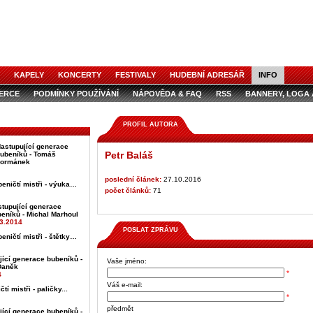
KAPELY
KONCERTY
FESTIVALY
HUDEBNÍ ADRESÁŘ
INFO
ZERCE
PODMÍNKY POUŽÍVÁNÍ
NÁPOVĚDA & FAQ
RSS
BANNERY, LOGA 
ZERCE V ČASOPISE
AUDIOSPOTY
PROFIL AUTORA
astupující generace
Petr Baláš
ubeníků - Tomáš
Formánek
poslední článek:
27.10.2016
beničtí mistři - výuka…
počet článků:
71
tupující generace
eníků - Michal Marhoul
3.2014
POSLAT ZPRÁVU
eničtí mistři - štětky…
jící generace bubeníků -
Vaše jméno:
Daněk
*
4
Váš e-mail:
tí mistři - paličky...
*
předmět
jící generace bubeníků -