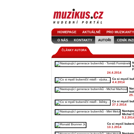
HOMEPAGE
AKTUÁLNĚ
PRO MUZIKANTY
O NÁS
KONTAKTY
AUTOŘI
CENÍK IN
LOGO KE STAŽENÍ
VŠECHNY ČLÁNKY
IN
ČLÁNKY AUTORA
N
b
24.4.2014
Co si myslí bu
4.4.2014
Nas
bub
25.
Co si myslí bub
27.2.2014
Nastupu
Michal 
5.2.201
Co si myslí bubenič
13.1.2014
Nastupu