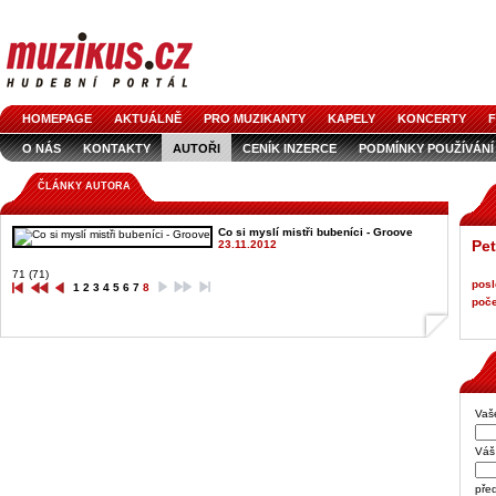
HOMEPAGE
AKTUÁLNĚ
PRO MUZIKANTY
KAPELY
KONCERTY
F
O NÁS
KONTAKTY
AUTOŘI
CENÍK INZERCE
PODMÍNKY POUŽÍVÁNÍ
LOGO KE STAŽENÍ
VŠECHNY ČLÁNKY
INZERCE V ČASOPISE
AUDIOS
ČLÁNKY AUTORA
Co si myslí mistři bubeníci - Groove
Pet
23.11.2012
71 (71)
posl
1
2
3
4
5
6
7
8
poče
Vaš
Váš 
pře