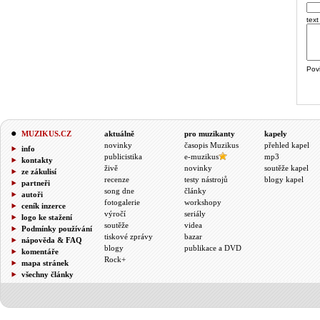
text
Pov
MUZIKUS.CZ
aktuálně
pro muzikanty
kapely
novinky
časopis Muzikus
přehled kapel
info
publicistika
e-muzikus
mp3
kontakty
živě
novinky
soutěže kapel
ze zákulisí
recenze
testy nástrojů
blogy kapel
partneři
song dne
články
autoři
fotogalerie
workshopy
ceník inzerce
výročí
seriály
logo ke stažení
soutěže
videa
Podmínky používání
tiskové zprávy
bazar
nápověda & FAQ
blogy
publikace a DVD
komentáře
Rock+
mapa stránek
všechny články