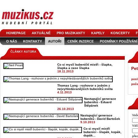
HOMEPAGE
AKTUÁLNĚ
PRO MUZIKANTY
KAPELY
KONCERTY
F
O NÁS
KONTAKTY
AUTOŘI
CENÍK INZERCE
PODMÍNKY POUŽÍVÁNÍ
LOGO KE STAŽENÍ
VŠECHNY ČLÁNKY
INZERCE V ČASOPISE
AUDIOS
ČLÁNKY AUTORA
Co si myslí bubeničtí mistři - šlapka,
Pet
šlapka a zase šlapka
18.11.2013
posl
poče
Thomas Lang - rozhovor s jedním z
nejvyhledávanějších bubeníků světa
4.11.2013
Nastupující generace
bubeníků - Eduard
Štěpánek
26.10.2013
Vaš
Nastupující generace
bubeníků - David Bartošek
9.10.2013
Váš 
Co si myslí mistři
bubeníci - šlapák, kopák,
dupák...
pře