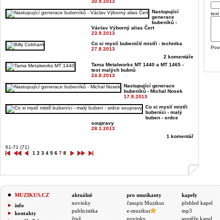
30.9.2013
Nastupující
text
generace
bubeníků -
Václav Výborný alias Čert
23.9.2013
Co si myslí bubeničtí mistři - technika
Pov
27.8.2013
2 komentáře
Tama Metalworks MT 1440 a MT 1465 -
test malých bubnů
24.8.2013
Nastupující generace
bubeníků - Michal Nosek
17.8.2013
Co si myslí mistři
bubeníci - malý
buben - srdce
soupravy
28.1.2013
1 komentář
61-71 (71)
1
2
3
4
5
6
7
8
MUZIKUS.CZ
aktuálně
pro muzikanty
kapely
novinky
časopis Muzikus
přehled kapel
info
publicistika
e-muzikus
mp3
kontakty
živě
novinky
soutěže kapel