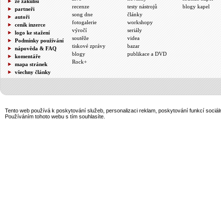
ze zákulisí
recenze
testy nástrojů
blogy kapel
partneři
song dne
články
autoři
fotogalerie
workshopy
ceník inzerce
výročí
seriály
logo ke stažení
soutěže
videa
Podmínky používání
tiskové zprávy
bazar
nápověda & FAQ
blogy
publikace a DVD
komentáře
Rock+
mapa stránek
všechny články
Tento web používá k poskytování služeb, personalizaci reklam, poskytování funkcí sociál
Používáním tohoto webu s tím souhlasíte.