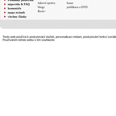
tiskové zprávy
bazar
nápověda & FAQ
blogy
publikace a DVD
komentáře
Rock+
mapa stránek
všechny články
Tento web používá k poskytování služeb, personalizaci reklam, poskytování funkcí sociál
Používáním tohoto webu s tím souhlasíte.