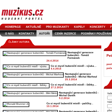
HOMEPAGE
AKTUÁLNĚ
PRO MUZIKANTY
KAPELY
KONCERTY
F
O NÁS
KONTAKTY
AUTOŘI
CENÍK INZERCE
PODMÍNKY POUŽÍVÁNÍ
LOGO KE STAŽENÍ
VŠECHNY ČLÁNKY
INZERCE V ČASOPISE
AUDIOS
ČLÁNKY AUTORA
Nastupující generace
Pet
bubeníků - Tomáš
Formánek
24.4.2014
posl
Co si myslí bubeničtí mistři - výuka…
poče
4.4.2014
Nastupující generace
bubeníků - Michal Marhoul
25.3.2014
Co si myslí bubeničtí mistři - štětky…
27.2.2014
Nastupující generace bubeníků -
Vaš
Michal Daněk
5.2.2014
Váš 
Co si myslí bubeničtí mistři - paličky...
13.1.2014
pře
Nastupující generace bubeníků -