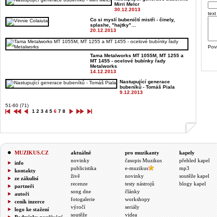
Mirri Melcr
30.12.2013
text
Co si myslí bubeničtí mistři - činely,
splashe, "hajtky"…
20.12.2013
Pov
Tama Metalworks MT 1055M, MT 1255 a
MT 1455 - ocelové bubínky řady
Metalworks
14.12.2013
Nastupující generace
bubeníků - Tomáš Piala
9.12.2013
51-60 (71)
1
2
3
4
5
6
7
8
MUZIKUS.CZ
aktuálně
pro muzikanty
kapely
novinky
časopis Muzikus
přehled kapel
info
publicistika
e-muzikus
mp3
kontakty
živě
novinky
soutěže kapel
ze zákulisí
recenze
testy nástrojů
blogy kapel
partneři
song dne
články
autoři
fotogalerie
workshopy
ceník inzerce
výročí
seriály
logo ke stažení
soutěže
videa
Podmínky používání