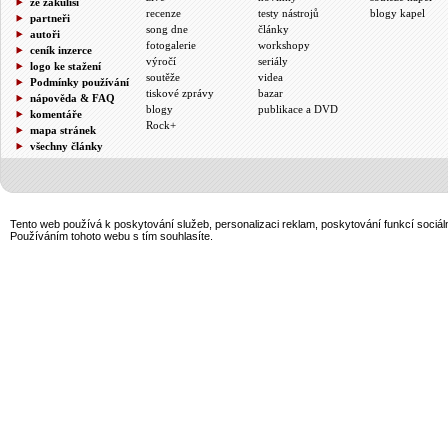
ze zákulisí
recenze
testy nástrojů
blogy kapel
partneři
song dne
články
autoři
fotogalerie
workshopy
ceník inzerce
výročí
seriály
logo ke stažení
soutěže
videa
Podmínky používání
tiskové zprávy
bazar
nápověda & FAQ
blogy
publikace a DVD
komentáře
Rock+
mapa stránek
všechny články
Tento web používá k poskytování služeb, personalizaci reklam, poskytování funkcí sociál
Používáním tohoto webu s tím souhlasíte.