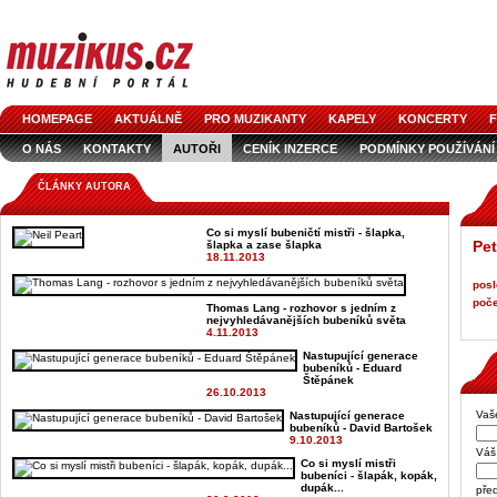
HOMEPAGE
AKTUÁLNĚ
PRO MUZIKANTY
KAPELY
KONCERTY
F
O NÁS
KONTAKTY
AUTOŘI
CENÍK INZERCE
PODMÍNKY POUŽÍVÁNÍ
LOGO KE STAŽENÍ
VŠECHNY ČLÁNKY
INZERCE V ČASOPISE
AUDIOS
ČLÁNKY AUTORA
Co si myslí bubeničtí mistři - šlapka,
Pet
šlapka a zase šlapka
18.11.2013
posl
poče
Thomas Lang - rozhovor s jedním z
nejvyhledávanějších bubeníků světa
4.11.2013
Nastupující generace
bubeníků - Eduard
Štěpánek
26.10.2013
Vaš
Nastupující generace
bubeníků - David Bartošek
9.10.2013
Váš 
Co si myslí mistři
bubeníci - šlapák, kopák,
dupák...
pře