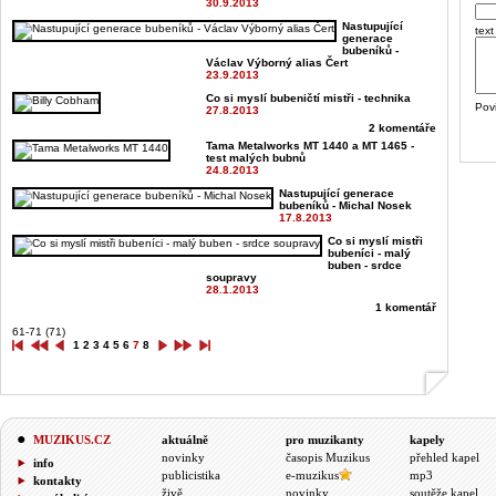
30.9.2013
Nastupující
text
generace
bubeníků -
Václav Výborný alias Čert
23.9.2013
Co si myslí bubeničtí mistři - technika
Pov
27.8.2013
2 komentáře
Tama Metalworks MT 1440 a MT 1465 -
test malých bubnů
24.8.2013
Nastupující generace
bubeníků - Michal Nosek
17.8.2013
Co si myslí mistři
bubeníci - malý
buben - srdce
soupravy
28.1.2013
1 komentář
61-71 (71)
1
2
3
4
5
6
7
8
MUZIKUS.CZ
aktuálně
pro muzikanty
kapely
novinky
časopis Muzikus
přehled kapel
info
publicistika
e-muzikus
mp3
kontakty
živě
novinky
soutěže kapel