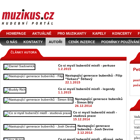
HOMEPAGE
AKTUÁLNĚ
PRO MUZIKANTY
KAPELY
KONCERTY
F
O NÁS
KONTAKTY
AUTOŘI
CENÍK INZERCE
PODMÍNKY POUŽÍVÁNÍ
LOGO KE STAŽENÍ
VŠECHNY ČLÁNKY
INZERCE V ČASOPISE
AUDIOS
ČLÁNKY AUTORA
Co si myslí bubeničtí mistři - perkuse
Pet
1.2.2015
Nastupující generace bubeníků - Filip
"Sekacz" Štrbavý
posl
22.1.2015
poče
Co si myslí bubeničtí mistři - legendy
1.1.2015
Nastupující generace bubeníků
- Šimon Bílý
26.12.2014
Co si myslí bubeničtí mistři -
studiová praxe
Vaš
15.12.2014
Nastupující generace
Váš 
bubeníků - Josh Devine
2.12.2014
pře
Co si myslí bubeničtí mistři - děravé, nebo