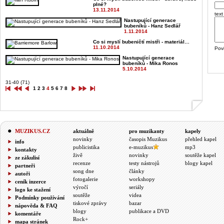
plné?
13.11.2014
text
Nastupující generace
bubeníků - Hanz Sedlář
1.11.2014
Co si myslí bubeničtí mistři - materiál…
11.10.2014
Pov
Nastupující generace
bubeníků - Mika Ronos
5.10.2014
31-40 (71)
1
2
3
4
5
6
7
8
MUZIKUS.CZ
aktuálně
pro muzikanty
kapely
novinky
časopis Muzikus
přehled kapel
info
publicistika
e-muzikus
mp3
kontakty
živě
novinky
soutěže kapel
ze zákulisí
recenze
testy nástrojů
blogy kapel
partneři
song dne
články
autoři
fotogalerie
workshopy
ceník inzerce
výročí
seriály
logo ke stažení
soutěže
videa
Podmínky používání
tiskové zprávy
bazar
nápověda & FAQ
blogy
publikace a DVD
komentáře
Rock+
mapa stránek