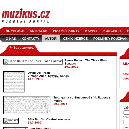
HOMEPAGE
AKTUÁLNĚ
PRO MUZIKANTY
KAPELY
KONCERTY
F
O NÁS
KONTAKTY
AUTOŘI
CENÍK INZERCE
PODMÍNKY POUŽÍVÁNÍ
LOGO KE STAŽENÍ
VŠECHNY ČLÁNKY
INZERCE V ČASOPISE
AUDIOS
ČLÁNKY AUTORA
Pierre Boulez: The Three Piano
Mic
Sonatas
20.2.2006
David Del Tredici
posl
Vintage Alice, Syzygy, Songs
poče
10.10.2005
Turangalila ve Smetanově síni: Radost z
hudby
29.9.2005
Vaš
Váš 
Béla Bartók
: Klavírní koncerty
23.7.2005
pře
Igor Stravinskij