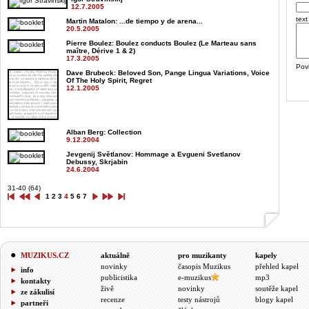
12.7.2005
text
Martin Matalon
: ...de tiempo y de arena...
20.5.2005
Pierre Boulez
: Boulez conducts Boulez (Le Marteau sans
maître, Dérive 1 & 2)
17.3.2005
Pov
Dave Brubeck
: Beloved Son, Pange Lingua Variations, Voice
Of The Holy Spirit, Regret
12.1.2005
Alban Berg
: Collection
9.12.2004
Jevgenij Světlanov
: Hommage a Evgueni Svetlanov
Debussy, Skrjabin
24.6.2004
31-40 (64)
1
2
3
4
5
6
7
MUZIKUS.CZ
aktuálně
pro muzikanty
kapely
novinky
časopis Muzikus
přehled kapel
info
publicistika
e-muzikus
mp3
kontakty
živě
novinky
soutěže kapel
ze zákulisí
recenze
testy nástrojů
blogy kapel
partneři