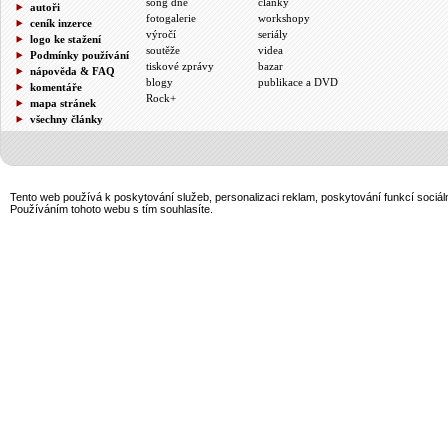
song dne
články
autoři
fotogalerie
workshopy
ceník inzerce
výročí
seriály
logo ke stažení
soutěže
videa
Podmínky používání
tiskové zprávy
bazar
nápověda & FAQ
blogy
publikace a DVD
komentáře
Rock+
mapa stránek
všechny články
Tento web používá k poskytování služeb, personalizaci reklam, poskytování funkcí sociál
Používáním tohoto webu s tím souhlasíte.