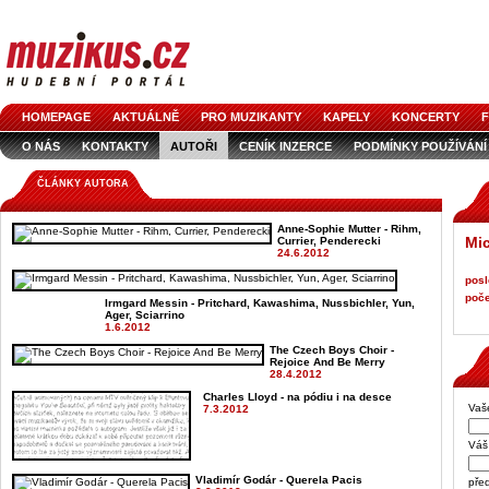
HOMEPAGE
AKTUÁLNĚ
PRO MUZIKANTY
KAPELY
KONCERTY
F
O NÁS
KONTAKTY
AUTOŘI
CENÍK INZERCE
PODMÍNKY POUŽÍVÁNÍ
LOGO KE STAŽENÍ
VŠECHNY ČLÁNKY
INZERCE V ČASOPISE
AUDIOS
ČLÁNKY AUTORA
Anne-Sophie Mutter - Rihm,
Mic
Currier, Penderecki
24.6.2012
posl
poče
Irmgard Messin - Pritchard, Kawashima, Nussbichler, Yun,
Ager, Sciarrino
1.6.2012
The Czech Boys Choir -
Rejoice And Be Merry
28.4.2012
Charles Lloyd - na pódiu i na desce
Vaš
7.3.2012
Váš 
Vladimír Godár - Querela Pacis
pře