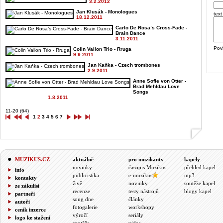
3.2.2012
Jan Klusák - Monologues
text
18.12.2011
Carlo De Rosa’s Cross-Fade -
Brain Dance
3.11.2011
Pov
Colin Vallon Trio - Rruga
9.9.2011
Jan Kaňka - Czech trombones
2.9.2011
Anne Sofie von Otter -
Brad Mehldau Love
Songs
1.8.2011
11-20 (64)
1
2
3
4
5
6
7
MUZIKUS.CZ
aktuálně
pro muzikanty
kapely
novinky
časopis Muzikus
přehled kapel
info
publicistika
e-muzikus
mp3
kontakty
živě
novinky
soutěže kapel
ze zákulisí
recenze
testy nástrojů
blogy kapel
partneři
song dne
články
autoři
fotogalerie
workshopy
ceník inzerce
výročí
seriály
logo ke stažení
soutěže
videa