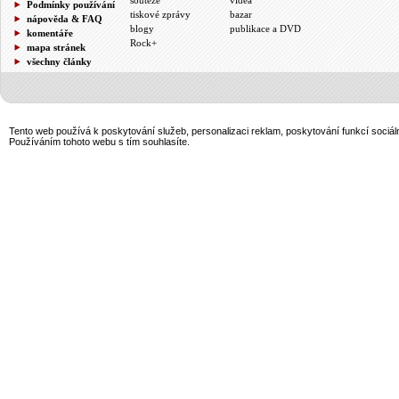
Podmínky používání
tiskové zprávy
bazar
nápověda & FAQ
blogy
publikace a DVD
komentáře
Rock+
mapa stránek
všechny články
Tento web používá k poskytování služeb, personalizaci reklam, poskytování funkcí sociál
Používáním tohoto webu s tím souhlasíte.