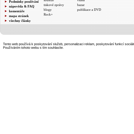
Podmínky používání
tiskové zprávy
bazar
nápověda & FAQ
blogy
publikace a DVD
komentáře
Rock+
mapa stránek
všechny články
Tento web používá k poskytování služeb, personalizaci reklam, poskytování funkcí sociál
Používáním tohoto webu s tím souhlasíte.