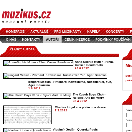
HOMEPAGE
AKTUÁLNĚ
PRO MUZIKANTY
KAPELY
KONCERTY
F
O NÁS
KONTAKTY
AUTOŘI
CENÍK INZERCE
PODMÍNKY POUŽÍVÁNÍ
LOGO KE STAŽENÍ
VŠECHNY ČLÁNKY
INZERCE V ČASOPISE
AUDIOS
ČLÁNKY AUTORA
Anne-Sophie Mutter - Rihm,
Mic
Currier, Penderecki
24.6.2012
posl
poče
Irmgard Messin - Pritchard, Kawashima, Nussbichler, Yun,
Ager, Sciarrino
1.6.2012
The Czech Boys Choir -
Rejoice And Be Merry
28.4.2012
Charles Lloyd - na pódiu i na desce
Vaš
7.3.2012
Váš 
Vladimír Godár - Querela Pacis
pře