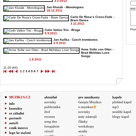
3.2.2012
Jan Klusák - Monologues
text
18.12.2011
Carlo De Rosa’s Cross-Fade -
Brain Dance
3.11.2011
Pov
Colin Vallon Trio - Rruga
9.9.2011
Jan Kaňka - Czech trombones
2.9.2011
Anne Sofie von Otter -
Brad Mehldau Love
Songs
1.8.2011
11-20 (64)
1
2
3
4
5
6
7
MUZIKUS.CZ
aktuálně
pro muzikanty
kapely
novinky
časopis Muzikus
přehled kapel
info
publicistika
e-muzikus
mp3
kontakty
živě
novinky
soutěže kapel
ze zákulisí
recenze
testy nástrojů
blogy kapel
partneři
song dne
články
autoři
fotogalerie
workshopy
ceník inzerce
výročí
seriály
logo ke stažení
soutěže
videa