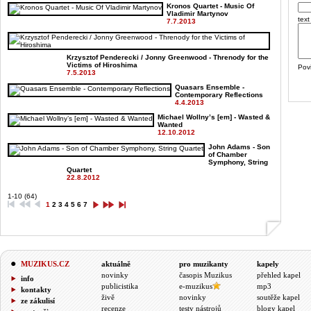
Kronos Quartet - Music Of
Vladimir Martynov
text
7.7.2013
Krzysztof Penderecki / Jonny Greenwood - Threnody for the
Victims of Hiroshima
Pov
7.5.2013
Quasars Ensemble -
Contemporary Reflections
4.4.2013
Michael Wollny’s [em] - Wasted &
Wanted
12.10.2012
John Adams - Son
of Chamber
Symphony, String
Quartet
22.8.2012
1-10 (64)
1
2
3
4
5
6
7
MUZIKUS.CZ
aktuálně
pro muzikanty
kapely
novinky
časopis Muzikus
přehled kapel
info
publicistika
e-muzikus
mp3
kontakty
živě
novinky
soutěže kapel
ze zákulisí
recenze
testy nástrojů
blogy kapel