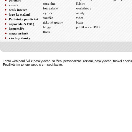
partneři
song dne
články
autoři
fotogalerie
workshopy
ceník inzerce
výročí
seriály
logo ke stažení
soutěže
videa
Podmínky používání
tiskové zprávy
bazar
nápověda & FAQ
blogy
publikace a DVD
komentáře
Rock+
mapa stránek
všechny články
Tento web používá k poskytování služeb, personalizaci reklam, poskytování funkcí sociál
Používáním tohoto webu s tím souhlasíte.