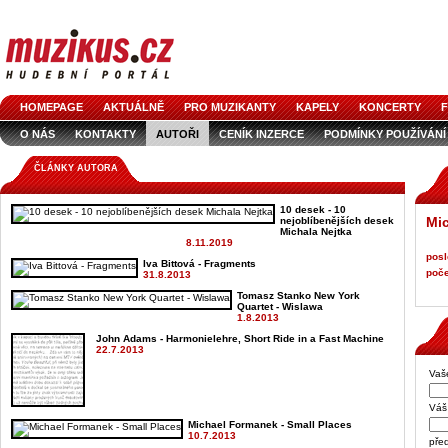
HOMEPAGE
AKTUÁLNĚ
PRO MUZIKANTY
KAPELY
KONCERTY
F
O NÁS
KONTAKTY
AUTOŘI
CENÍK INZERCE
PODMÍNKY POUŽÍVÁNÍ
LOGO KE STAŽENÍ
VŠECHNY ČLÁNKY
INZERCE V ČASOPISE
AUDIOS
ČLÁNKY AUTORA
10 desek - 10
Mic
nejoblíbenějších desek
Michala Nejtka
8.11.2019
posl
Iva Bittová - Fragments
poče
31.8.2013
Tomasz Stanko New York
Quartet - Wislawa
1.8.2013
John Adams - Harmonielehre, Short Ride in a Fast Machine
22.7.2013
Vaš
Váš 
Michael Formanek - Small Places
10.7.2013
pře