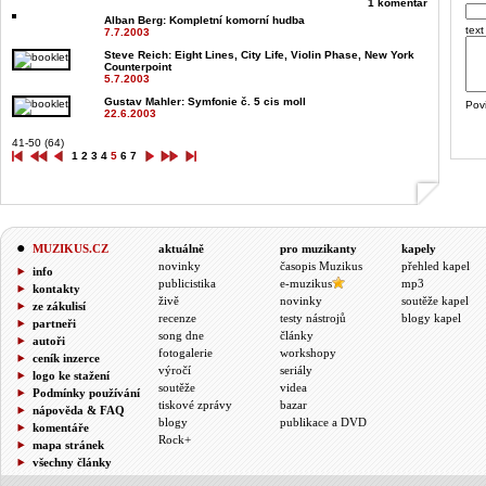
1 komentář
Alban Berg
: Kompletní komorní hudba
text
7.7.2003
Steve Reich
: Eight Lines, City Life, Violin Phase, New York
Counterpoint
5.7.2003
Gustav Mahler
: Symfonie č. 5 cis moll
Pov
22.6.2003
41-50 (64)
1
2
3
4
5
6
7
MUZIKUS.CZ
aktuálně
pro muzikanty
kapely
novinky
časopis Muzikus
přehled kapel
info
publicistika
e-muzikus
mp3
kontakty
živě
novinky
soutěže kapel
ze zákulisí
recenze
testy nástrojů
blogy kapel
partneři
song dne
články
autoři
fotogalerie
workshopy
ceník inzerce
výročí
seriály
logo ke stažení
soutěže
videa
Podmínky používání
tiskové zprávy
bazar
nápověda & FAQ
blogy
publikace a DVD
komentáře
Rock+
mapa stránek
všechny články