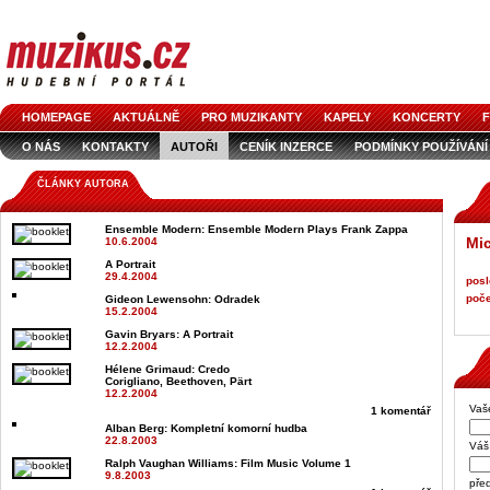
HOMEPAGE
AKTUÁLNĚ
PRO MUZIKANTY
KAPELY
KONCERTY
F
O NÁS
KONTAKTY
AUTOŘI
CENÍK INZERCE
PODMÍNKY POUŽÍVÁNÍ
LOGO KE STAŽENÍ
VŠECHNY ČLÁNKY
INZERCE V ČASOPISE
AUDIOS
ČLÁNKY AUTORA
Ensemble Modern
: Ensemble Modern Plays Frank Zappa
Mic
10.6.2004
A Portrait
29.4.2004
posl
poče
Gideon Lewensohn
: Odradek
15.2.2004
Gavin Bryars
: A Portrait
12.2.2004
Hélene Grimaud
: Credo
Corigliano, Beethoven, Pärt
12.2.2004
Vaš
1 komentář
Alban Berg
: Kompletní komorní hudba
22.8.2003
Váš 
Ralph Vaughan Williams
: Film Music Volume 1
9.8.2003
pře