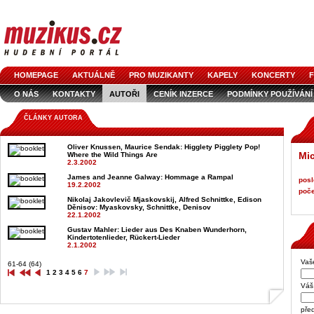
HOMEPAGE
AKTUÁLNĚ
PRO MUZIKANTY
KAPELY
KONCERTY
F
O NÁS
KONTAKTY
AUTOŘI
CENÍK INZERCE
PODMÍNKY POUŽÍVÁNÍ
LOGO KE STAŽENÍ
VŠECHNY ČLÁNKY
INZERCE V ČASOPISE
AUDIOS
ČLÁNKY AUTORA
Oliver Knussen, Maurice Sendak
: Higglety Pigglety Pop!
Mic
Where the Wild Things Are
2.3.2002
James and Jeanne Galway
: Hommage a Rampal
posl
19.2.2002
poče
Nikolaj Jakovlevič Mjaskovskij, Alfred Schnittke, Edison
Děnisov
: Myaskovsky, Schnittke, Denisov
22.1.2002
Gustav Mahler
: Lieder aus Des Knaben Wunderhorn,
Kindertotenlieder, Rückert-Lieder
2.1.2002
Vaš
61-64 (64)
1
2
3
4
5
6
7
Váš 
pře