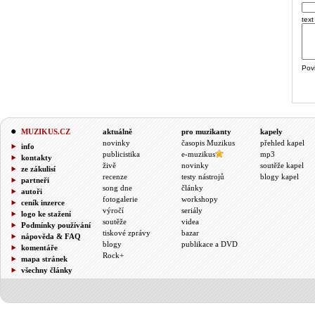
text
Pov
MUZIKUS.CZ
aktuálně
pro muzikanty
kapely
novinky
časopis Muzikus
přehled kapel
info
publicistika
e-muzikus
mp3
kontakty
živě
novinky
soutěže kapel
ze zákulisí
recenze
testy nástrojů
blogy kapel
partneři
song dne
články
autoři
fotogalerie
workshopy
ceník inzerce
výročí
seriály
logo ke stažení
soutěže
videa
Podmínky používání
tiskové zprávy
bazar
nápověda & FAQ
blogy
publikace a DVD
komentáře
Rock+
mapa stránek
všechny články