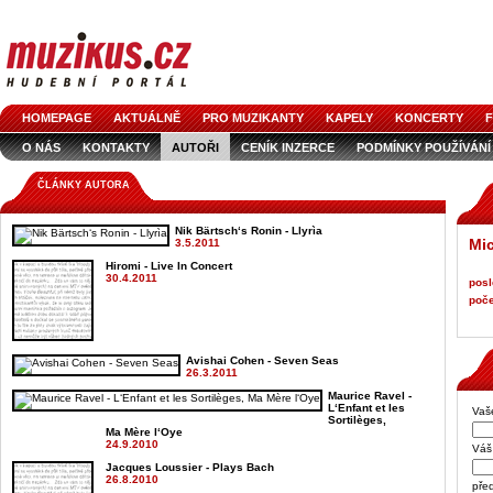
HOMEPAGE
AKTUÁLNĚ
PRO MUZIKANTY
KAPELY
KONCERTY
F
O NÁS
KONTAKTY
AUTOŘI
CENÍK INZERCE
PODMÍNKY POUŽÍVÁNÍ
LOGO KE STAŽENÍ
VŠECHNY ČLÁNKY
INZERCE V ČASOPISE
AUDIOS
ČLÁNKY AUTORA
Nik Bärtsch‘s Ronin - Llyrìa
Mic
3.5.2011
Hiromi - Live In Concert
30.4.2011
posl
poče
Avishai Cohen - Seven Seas
26.3.2011
Maurice Ravel -
L‘Enfant et les
Vaš
Sortilèges,
Ma Mère l‘Oye
24.9.2010
Váš 
Jacques Loussier - Plays Bach
26.8.2010
pře