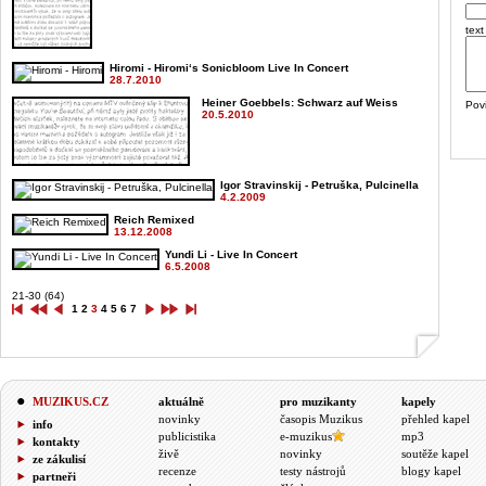
text
Hiromi - Hiromi‘s Sonicbloom Live In Concert
28.7.2010
Heiner Goebbels: Schwarz auf Weiss
Pov
20.5.2010
Igor Stravinskij - Petruška, Pulcinella
4.2.2009
Reich Remixed
13.12.2008
Yundi Li - Live In Concert
6.5.2008
21-30 (64)
1
2
3
4
5
6
7
MUZIKUS.CZ
aktuálně
pro muzikanty
kapely
novinky
časopis Muzikus
přehled kapel
info
publicistika
e-muzikus
mp3
kontakty
živě
novinky
soutěže kapel
ze zákulisí
recenze
testy nástrojů
blogy kapel
partneři