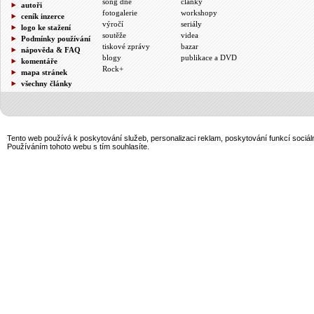
song dne
články
autoři
fotogalerie
workshopy
ceník inzerce
výročí
seriály
logo ke stažení
soutěže
videa
Podmínky používání
tiskové zprávy
bazar
nápověda & FAQ
blogy
publikace a DVD
komentáře
Rock+
mapa stránek
všechny články
Tento web používá k poskytování služeb, personalizaci reklam, poskytování funkcí sociál
Používáním tohoto webu s tím souhlasíte.