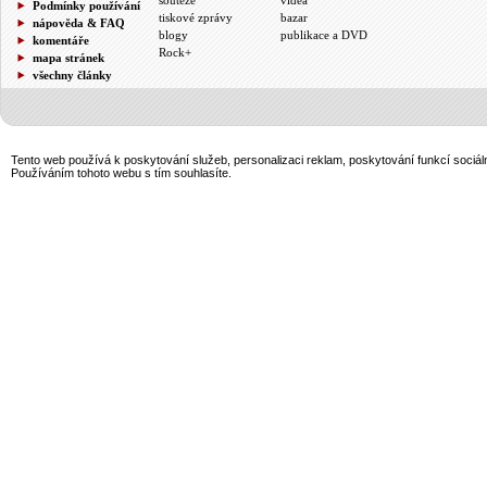
Podmínky používání
tiskové zprávy
bazar
nápověda & FAQ
blogy
publikace a DVD
komentáře
Rock+
mapa stránek
všechny články
Tento web používá k poskytování služeb, personalizaci reklam, poskytování funkcí sociál
Používáním tohoto webu s tím souhlasíte.