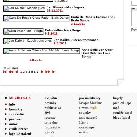
3.2.2012
Jan Klusák - Monologues
text
18.12.2011
Carlo De Rosa’s Cross-Fade -
Brain Dance
3.11.2011
Pov
Colin Vallon Trio - Rruga
9.9.2011
Jan Kaňka - Czech trombones
2.9.2011
Anne Sofie von Otter -
Brad Mehldau Love
Songs
1.8.2011
11-20 (64)
1
2
3
4
5
6
7
MUZIKUS.CZ
aktuálně
pro muzikanty
kapely
novinky
časopis Muzikus
přehled kapel
info
publicistika
e-muzikus
mp3
kontakty
živě
novinky
soutěže kapel
ze zákulisí
recenze
testy nástrojů
blogy kapel
partneři
song dne
články
autoři
fotogalerie
workshopy
ceník inzerce
výročí
seriály
logo ke stažení
soutěže
videa