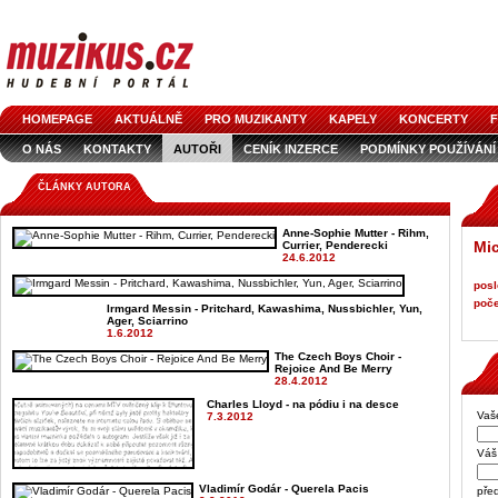
HOMEPAGE
AKTUÁLNĚ
PRO MUZIKANTY
KAPELY
KONCERTY
F
O NÁS
KONTAKTY
AUTOŘI
CENÍK INZERCE
PODMÍNKY POUŽÍVÁNÍ
LOGO KE STAŽENÍ
VŠECHNY ČLÁNKY
INZERCE V ČASOPISE
AUDIOS
ČLÁNKY AUTORA
Anne-Sophie Mutter - Rihm,
Mic
Currier, Penderecki
24.6.2012
posl
poče
Irmgard Messin - Pritchard, Kawashima, Nussbichler, Yun,
Ager, Sciarrino
1.6.2012
The Czech Boys Choir -
Rejoice And Be Merry
28.4.2012
Charles Lloyd - na pódiu i na desce
Vaš
7.3.2012
Váš 
Vladimír Godár - Querela Pacis
pře