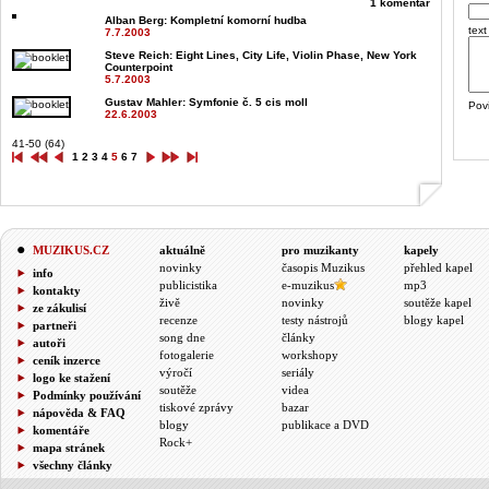
1 komentář
Alban Berg
: Kompletní komorní hudba
text
7.7.2003
Steve Reich
: Eight Lines, City Life, Violin Phase, New York
Counterpoint
5.7.2003
Gustav Mahler
: Symfonie č. 5 cis moll
Pov
22.6.2003
41-50 (64)
1
2
3
4
5
6
7
MUZIKUS.CZ
aktuálně
pro muzikanty
kapely
novinky
časopis Muzikus
přehled kapel
info
publicistika
e-muzikus
mp3
kontakty
živě
novinky
soutěže kapel
ze zákulisí
recenze
testy nástrojů
blogy kapel
partneři
song dne
články
autoři
fotogalerie
workshopy
ceník inzerce
výročí
seriály
logo ke stažení
soutěže
videa
Podmínky používání
tiskové zprávy
bazar
nápověda & FAQ
blogy
publikace a DVD
komentáře
Rock+
mapa stránek
všechny články