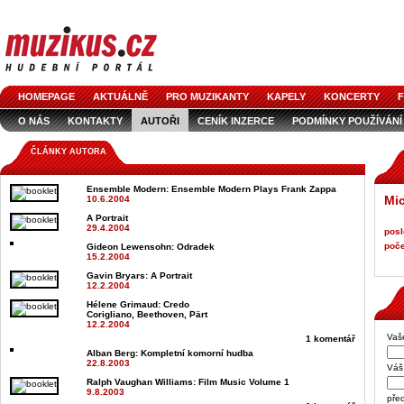
HOMEPAGE
AKTUÁLNĚ
PRO MUZIKANTY
KAPELY
KONCERTY
F
O NÁS
KONTAKTY
AUTOŘI
CENÍK INZERCE
PODMÍNKY POUŽÍVÁNÍ
LOGO KE STAŽENÍ
VŠECHNY ČLÁNKY
INZERCE V ČASOPISE
AUDIOS
ČLÁNKY AUTORA
Ensemble Modern
: Ensemble Modern Plays Frank Zappa
Mic
10.6.2004
A Portrait
29.4.2004
posl
poče
Gideon Lewensohn
: Odradek
15.2.2004
Gavin Bryars
: A Portrait
12.2.2004
Hélene Grimaud
: Credo
Corigliano, Beethoven, Pärt
12.2.2004
Vaš
1 komentář
Alban Berg
: Kompletní komorní hudba
22.8.2003
Váš 
Ralph Vaughan Williams
: Film Music Volume 1
9.8.2003
pře