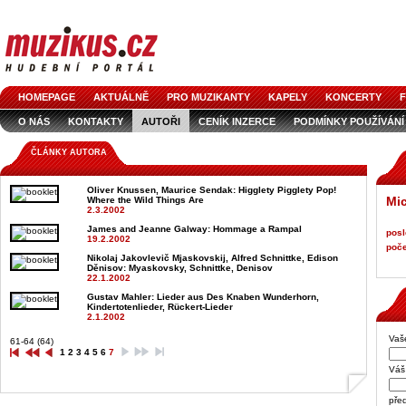
HOMEPAGE
AKTUÁLNĚ
PRO MUZIKANTY
KAPELY
KONCERTY
F
O NÁS
KONTAKTY
AUTOŘI
CENÍK INZERCE
PODMÍNKY POUŽÍVÁNÍ
LOGO KE STAŽENÍ
VŠECHNY ČLÁNKY
INZERCE V ČASOPISE
AUDIOS
ČLÁNKY AUTORA
Oliver Knussen, Maurice Sendak
: Higglety Pigglety Pop!
Mic
Where the Wild Things Are
2.3.2002
James and Jeanne Galway
: Hommage a Rampal
posl
19.2.2002
poče
Nikolaj Jakovlevič Mjaskovskij, Alfred Schnittke, Edison
Děnisov
: Myaskovsky, Schnittke, Denisov
22.1.2002
Gustav Mahler
: Lieder aus Des Knaben Wunderhorn,
Kindertotenlieder, Rückert-Lieder
2.1.2002
Vaš
61-64 (64)
1
2
3
4
5
6
7
Váš 
pře