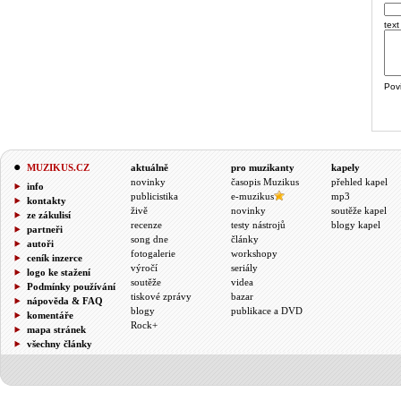
text
Pov
MUZIKUS.CZ
aktuálně
pro muzikanty
kapely
novinky
časopis Muzikus
přehled kapel
info
publicistika
e-muzikus
mp3
kontakty
živě
novinky
soutěže kapel
ze zákulisí
recenze
testy nástrojů
blogy kapel
partneři
song dne
články
autoři
fotogalerie
workshopy
ceník inzerce
výročí
seriály
logo ke stažení
soutěže
videa
Podmínky používání
tiskové zprávy
bazar
nápověda & FAQ
blogy
publikace a DVD
komentáře
Rock+
mapa stránek
všechny články