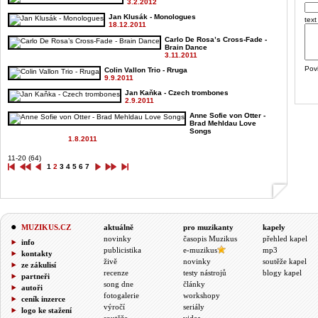
3.2.2012
Jan Klusák - Monologues
text
18.12.2011
Carlo De Rosa’s Cross-Fade -
Brain Dance
3.11.2011
Pov
Colin Vallon Trio - Rruga
9.9.2011
Jan Kaňka - Czech trombones
2.9.2011
Anne Sofie von Otter -
Brad Mehldau Love
Songs
1.8.2011
11-20 (64)
1
2
3
4
5
6
7
MUZIKUS.CZ
aktuálně
pro muzikanty
kapely
novinky
časopis Muzikus
přehled kapel
info
publicistika
e-muzikus
mp3
kontakty
živě
novinky
soutěže kapel
ze zákulisí
recenze
testy nástrojů
blogy kapel
partneři
song dne
články
autoři
fotogalerie
workshopy
ceník inzerce
výročí
seriály
logo ke stažení
soutěže
videa