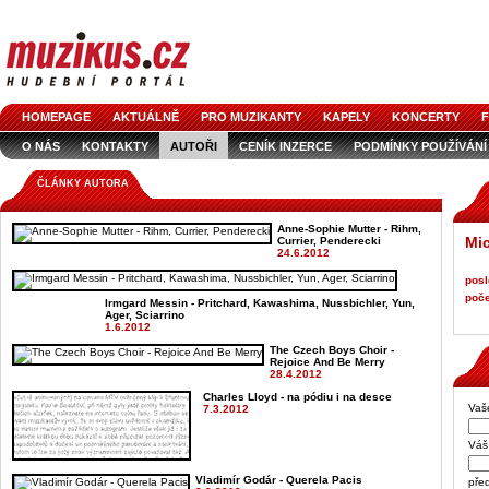
HOMEPAGE
AKTUÁLNĚ
PRO MUZIKANTY
KAPELY
KONCERTY
F
O NÁS
KONTAKTY
AUTOŘI
CENÍK INZERCE
PODMÍNKY POUŽÍVÁNÍ
LOGO KE STAŽENÍ
VŠECHNY ČLÁNKY
INZERCE V ČASOPISE
AUDIOS
ČLÁNKY AUTORA
Anne-Sophie Mutter - Rihm,
Mic
Currier, Penderecki
24.6.2012
posl
poče
Irmgard Messin - Pritchard, Kawashima, Nussbichler, Yun,
Ager, Sciarrino
1.6.2012
The Czech Boys Choir -
Rejoice And Be Merry
28.4.2012
Charles Lloyd - na pódiu i na desce
Vaš
7.3.2012
Váš 
Vladimír Godár - Querela Pacis
pře