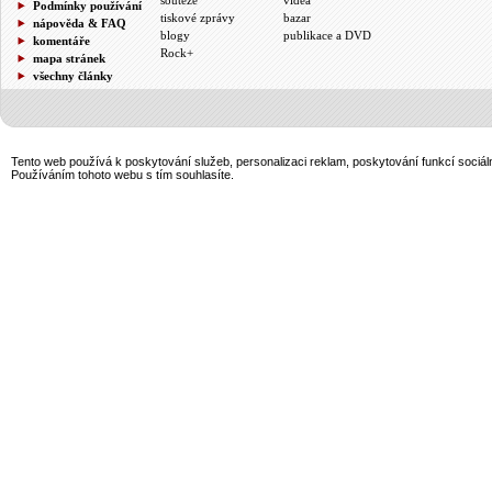
Podmínky používání
tiskové zprávy
bazar
nápověda & FAQ
blogy
publikace a DVD
komentáře
Rock+
mapa stránek
všechny články
Tento web používá k poskytování služeb, personalizaci reklam, poskytování funkcí sociál
Používáním tohoto webu s tím souhlasíte.