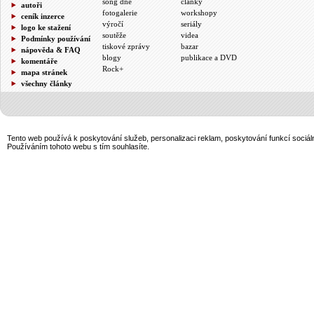
song dne
články
autoři
fotogalerie
workshopy
ceník inzerce
výročí
seriály
logo ke stažení
soutěže
videa
Podmínky používání
tiskové zprávy
bazar
nápověda & FAQ
blogy
publikace a DVD
komentáře
Rock+
mapa stránek
všechny články
Tento web používá k poskytování služeb, personalizaci reklam, poskytování funkcí sociál
Používáním tohoto webu s tím souhlasíte.