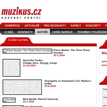
HOMEPAGE
AKTUÁLNĚ
PRO MUZIKANTY
KAPELY
KONCERTY
F
O NÁS
KONTAKTY
AUTOŘI
CENÍK INZERCE
PODMÍNKY POUŽÍVÁNÍ
LOGO KE STAŽENÍ
VŠECHNY ČLÁNKY
INZERCE V ČASOPISE
AUDIOS
ČLÁNKY AUTORA
Pierre Boulez: The Three Piano
Mic
Sonatas
20.2.2006
David Del Tredici
posl
Vintage Alice, Syzygy, Songs
poče
10.10.2005
Turangalila ve Smetanově síni: Radost z
hudby
29.9.2005
Vaš
Váš 
Béla Bartók
: Klavírní koncerty
23.7.2005
pře
Igor Stravinskij