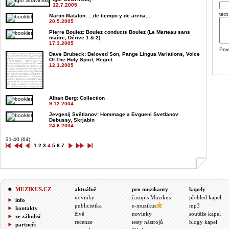
12.7.2005
text
Martin Matalon
: ...de tiempo y de arena...
20.5.2005
Pierre Boulez
: Boulez conducts Boulez (Le Marteau sans
maître, Dérive 1 & 2)
17.3.2005
Pov
Dave Brubeck
: Beloved Son, Pange Lingua Variations, Voice
Of The Holy Spirit, Regret
12.1.2005
Alban Berg
: Collection
9.12.2004
Jevgenij Světlanov
: Hommage a Evgueni Svetlanov
Debussy, Skrjabin
24.6.2004
31-40 (64)
1
2
3
4
5
6
7
MUZIKUS.CZ
aktuálně
pro muzikanty
kapely
novinky
časopis Muzikus
přehled kapel
info
publicistika
e-muzikus
mp3
kontakty
živě
novinky
soutěže kapel
ze zákulisí
recenze
testy nástrojů
blogy kapel
partneři