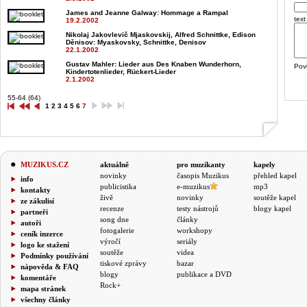
James and Jeanne Galway
: Hommage a Rampal
text
19.2.2002
Nikolaj Jakovlevič Mjaskovskij, Alfred Schnittke, Edison
Děnisov
: Myaskovsky, Schnittke, Denisov
22.1.2002
Gustav Mahler
: Lieder aus Des Knaben Wunderhorn,
Pov
Kindertotenlieder, Rückert-Lieder
2.1.2002
55-64 (64)
1
2
3
4
5
6
7
MUZIKUS.CZ
aktuálně
pro muzikanty
kapely
novinky
časopis Muzikus
přehled kapel
info
publicistika
e-muzikus
mp3
kontakty
živě
novinky
soutěže kapel
ze zákulisí
recenze
testy nástrojů
blogy kapel
partneři
song dne
články
autoři
fotogalerie
workshopy
ceník inzerce
výročí
seriály
logo ke stažení
soutěže
videa
Podmínky používání
tiskové zprávy
bazar
nápověda & FAQ
blogy
publikace a DVD
komentáře
Rock+
mapa stránek
všechny články