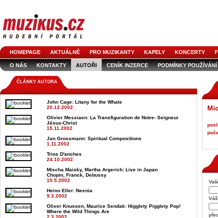
HOMEPAGE
AKTUÁLNĚ
PRO MUZIKANTY
KAPELY
KONCERTY
F
O NÁS
KONTAKTY
AUTOŘI
CENÍK INZERCE
PODMÍNKY POUŽÍVÁNÍ
LOGO KE STAŽENÍ
VŠECHNY ČLÁNKY
INZERCE V ČASOPISE
AUDIOS
ČLÁNKY AUTORA
John Cage
: Litany for the Whale
Mic
20.12.2002
Olivier Messiaen
: La Transfiguration de Notre- Seigneur
Jésus-Christ
posl
15.11.2002
poče
Jan Grossmann
: Spiritual Compositions
1.11.2002
Trios D'anches
24.10.2002
Mischa Maisky, Martha Argerich
: Live in Japan
Chopin, Franck, Debussy
15.5.2002
Vaš
Heino Eller
: Neenia
9.3.2002
Váš 
Oliver Knussen, Maurice Sendak
: Higglety Pigglety Pop!
Where the Wild Things Are
pře
2.3.2002