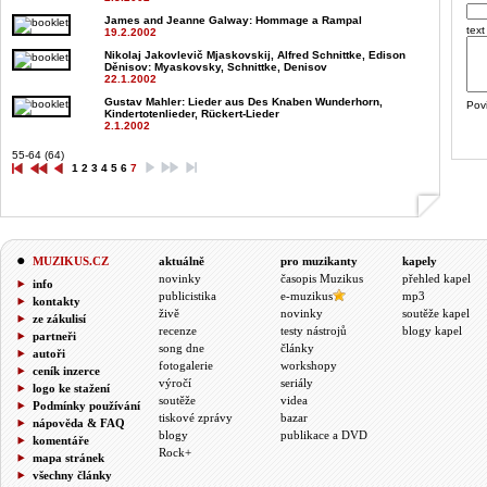
James and Jeanne Galway
: Hommage a Rampal
text
19.2.2002
Nikolaj Jakovlevič Mjaskovskij, Alfred Schnittke, Edison
Děnisov
: Myaskovsky, Schnittke, Denisov
22.1.2002
Gustav Mahler
: Lieder aus Des Knaben Wunderhorn,
Pov
Kindertotenlieder, Rückert-Lieder
2.1.2002
55-64 (64)
1
2
3
4
5
6
7
MUZIKUS.CZ
aktuálně
pro muzikanty
kapely
novinky
časopis Muzikus
přehled kapel
info
publicistika
e-muzikus
mp3
kontakty
živě
novinky
soutěže kapel
ze zákulisí
recenze
testy nástrojů
blogy kapel
partneři
song dne
články
autoři
fotogalerie
workshopy
ceník inzerce
výročí
seriály
logo ke stažení
soutěže
videa
Podmínky používání
tiskové zprávy
bazar
nápověda & FAQ
blogy
publikace a DVD
komentáře
Rock+
mapa stránek
všechny články