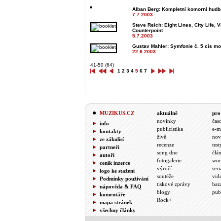
Alban Berg
: Kompletní komorní hudb
7.7.2003
Steve Reich
: Eight Lines, City Life,
Counterpoint
5.7.2003
Gustav Mahler
: Symfonie č. 5 cis mo
22.6.2003
41-50 (64)
1
2
3
4
5
6
7
MUZIKUS.CZ
aktuálně
pro
novinky
čas
info
publicistika
e-m
kontakty
živě
nov
ze zákulisí
recenze
test
partneři
song dne
člá
autoři
fotogalerie
wor
ceník inzerce
výročí
seri
logo ke stažení
soutěže
vid
Podmínky používání
tiskové zprávy
baz
nápověda & FAQ
blogy
pub
komentáře
Rock+
mapa stránek
všechny články