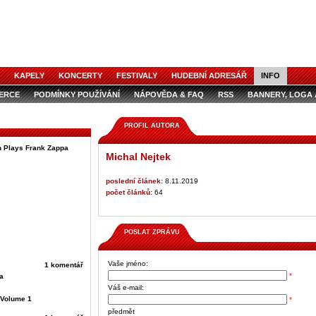
KAPELY
KONCERTY
FESTIVALY
HUDEBNÍ ADRESÁŘ
INFO
ZERCE
PODMÍNKY POUŽÍVÁNÍ
NÁPOVĚDA & FAQ
RSS
BANNERY, LOGA 
ZERCE V ČASOPISE
AUDIOSPOTY
PROFIL AUTORA
 Plays Frank Zappa
Michal Nejtek
poslední článek:
8.11.2019
počet článků:
64
POSLAT ZPRÁVU
Vaše jméno:
1 komentář
*
a
Váš e-mail:
 Volume 1
*
předmět