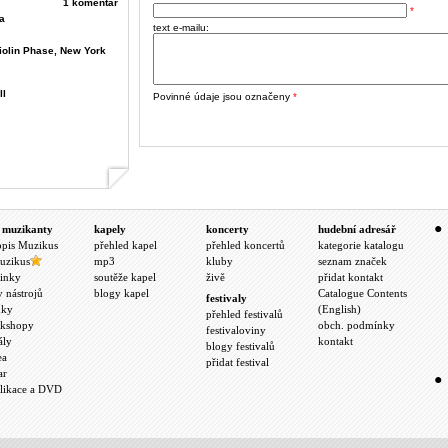
1 komentář
*
a
text e-mailu:
 Violin Phase, New York
ll
Povinné údaje jsou označeny
*
 muzikanty
kapely
koncerty
hudební adresář
opis Muzikus
přehled kapel
přehled koncertů
kategorie katalogu
uzikus
mp3
kluby
seznam značek
inky
soutěže kapel
živě
přidat kontakt
y nástrojů
blogy kapel
Catalogue Contents
festivaly
nky
(English)
přehled festivalů
kshopy
obch. podmínky
festivaloviny
ály
kontakt
blogy festivalů
ea
přidat festival
ar
likace a DVD