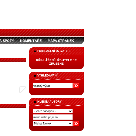
A SPOTY
KOMENTÁŘE
MAPA STRÁNEK
PŘIHLÁŠENÍ UŽIVATELE
PŘIHLÁŠENÍ UŽIVATELE JE
ZRUŠENÉ
VYHLEDÁVANÍ
HLEDEJ AUTORY