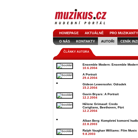
HOMEPAGE
AKTUÁLNĚ
PRO MUZIKANTY
O NÁS
KONTAKTY
AUTOŘI
CENÍK IN
LOGO KE STAŽENÍ
VŠECHNY ČLÁNKY
IN
ČLÁNKY AUTORA
Ensemble Modern
: Ensemble Modern
10.6.2004
A Portrait
29.4.2004
Gideon Lewensohn
: Odradek
15.2.2004
Gavin Bryars
: A Portrait
12.2.2004
Hélene Grimaud
: Credo
Corigliano, Beethoven, Pärt
12.2.2004
Alban Berg
: Kompletní komorní hudb
22.8.2003
Ralph Vaughan Williams
: Film Music
9.8.2003