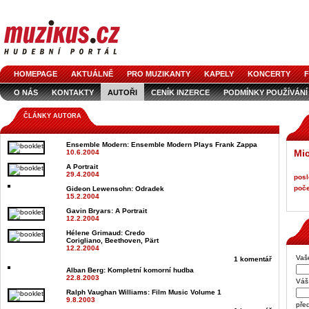
HOMEPAGE
AKTUÁLNĚ
PRO MUZIKANTY
KAPELY
KONCERTY
F
O NÁS
KONTAKTY
AUTOŘI
CENÍK INZERCE
PODMÍNKY POUŽÍVÁNÍ
LOGO KE STAŽENÍ
VŠECHNY ČLÁNKY
INZERCE V ČASOPISE
AUDIOS
ČLÁNKY AUTORA
Ensemble Modern
: Ensemble Modern Plays Frank Zappa
Mic
10.6.2004
A Portrait
29.4.2004
posl
poče
Gideon Lewensohn
: Odradek
15.2.2004
Gavin Bryars
: A Portrait
12.2.2004
Hélene Grimaud
: Credo
Corigliano, Beethoven, Pärt
12.2.2004
Vaš
1 komentář
Alban Berg
: Kompletní komorní hudba
22.8.2003
Váš 
Ralph Vaughan Williams
: Film Music Volume 1
9.8.2003
pře