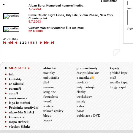
1 komentář
Alban Berg
: Kompletní komorní hudba
text
7.7.2003
Steve Reich
: Eight Lines, City Life, Violin Phase, New York
Counterpoint
5.7.2003
Gustav Mahler
: Symfonie č. 5 cis moll
Pov
22.6.2003
41-50 (64)
1
2
3
4
5
6
7
MUZIKUS.CZ
aktuálně
pro muzikanty
kapely
novinky
časopis Muzikus
přehled kapel
info
publicistika
e-muzikus
mp3
kontakty
živě
novinky
soutěže kapel
ze zákulisí
recenze
testy nástrojů
blogy kapel
partneři
song dne
články
autoři
fotogalerie
workshopy
ceník inzerce
výročí
seriály
logo ke stažení
soutěže
videa
Podmínky používání
tiskové zprávy
bazar
nápověda & FAQ
blogy
publikace a DVD
komentáře
Rock+
mapa stránek
všechny články