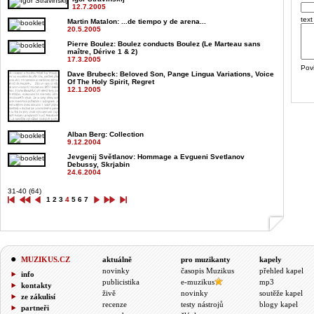
12.7.2005
text
Martin Matalon
: ...de tiempo y de arena...
20.5.2005
Pierre Boulez
: Boulez conducts Boulez (Le Marteau sans
maître, Dérive 1 & 2)
17.3.2005
Pov
Dave Brubeck
: Beloved Son, Pange Lingua Variations, Voice
Of The Holy Spirit, Regret
12.1.2005
Alban Berg
: Collection
9.12.2004
Jevgenij Světlanov
: Hommage a Evgueni Svetlanov
Debussy, Skrjabin
24.6.2004
31-40 (64)
1
2
3
4
5
6
7
MUZIKUS.CZ
aktuálně
pro muzikanty
kapely
novinky
časopis Muzikus
přehled kapel
info
publicistika
e-muzikus
mp3
kontakty
živě
novinky
soutěže kapel
ze zákulisí
recenze
testy nástrojů
blogy kapel
partneři