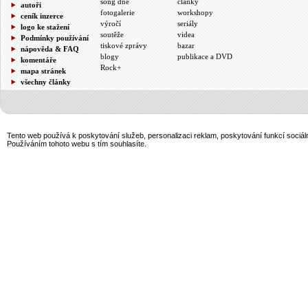
song dne
články
autoři
fotogalerie
workshopy
ceník inzerce
výročí
seriály
logo ke stažení
soutěže
videa
Podmínky používání
tiskové zprávy
bazar
nápověda & FAQ
blogy
publikace a DVD
komentáře
Rock+
mapa stránek
všechny články
Tento web používá k poskytování služeb, personalizaci reklam, poskytování funkcí sociál
Používáním tohoto webu s tím souhlasíte.