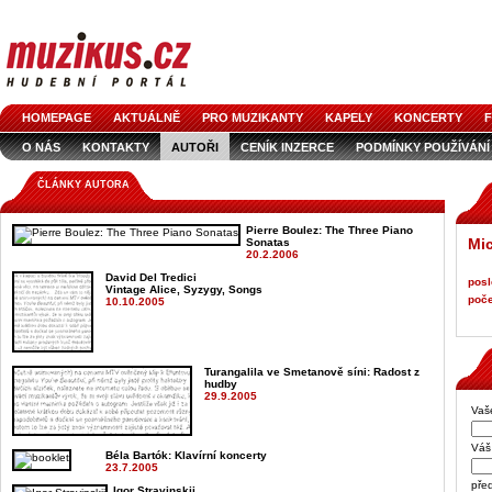
HOMEPAGE
AKTUÁLNĚ
PRO MUZIKANTY
KAPELY
KONCERTY
F
O NÁS
KONTAKTY
AUTOŘI
CENÍK INZERCE
PODMÍNKY POUŽÍVÁNÍ
LOGO KE STAŽENÍ
VŠECHNY ČLÁNKY
INZERCE V ČASOPISE
AUDIOS
ČLÁNKY AUTORA
Pierre Boulez: The Three Piano
Mic
Sonatas
20.2.2006
David Del Tredici
posl
Vintage Alice, Syzygy, Songs
poče
10.10.2005
Turangalila ve Smetanově síni: Radost z
hudby
29.9.2005
Vaš
Váš 
Béla Bartók
: Klavírní koncerty
23.7.2005
pře
Igor Stravinskij