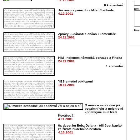
11.12.2001
6 komentářů
text
Jazzman v pěně dní - Milan Svoboda
4.12.2001
Pov
Zprávy - události a občas i komentáře
24.11.2001
HIM - nejenom německá senzace z Finska
24.11.2001
1 komentář
YES smyčci obklopení
18.11.2001
O muzice svobodné jak
podzimní vítr a nejen o ní
- přítelkyně múz Iveta
Kováčová
4.11.2001
6x deset let Boba Dylana - čili šest kapitol
ze života hudebního nestora
4.10.2001