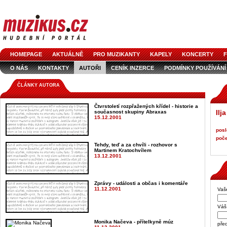
HOMEPAGE
AKTUÁLNĚ
PRO MUZIKANTY
KAPELY
KONCERTY
F
O NÁS
KONTAKTY
AUTOŘI
CENÍK INZERCE
PODMÍNKY POUŽÍVÁNÍ
LOGO KE STAŽENÍ
VŠECHNY ČLÁNKY
INZERCE V ČASOPISE
AUDIOS
ČLÁNKY AUTORA
Čtvrstoletí rozpřažených křídel - historie a
Ilj
současnost skupiny Abraxas
15.12.2001
posl
poče
Tehdy, teď a za chvíli - rozhovor s
Martinem Kratochvílem
13.12.2001
Zprávy - události a občas i komentáře
11.12.2001
Vaš
Váš 
Monika Načeva - přítelkyně múz
pře