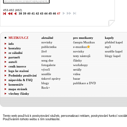
453-462 (462)
38
39
40
41
42
43
44
45
46
47
MUZIKUS.CZ
aktuálně
pro muzikanty
kapely
novinky
časopis Muzikus
přehled kapel
info
publicistika
e-muzikus
mp3
kontakty
živě
novinky
soutěže kapel
ze zákulisí
recenze
testy nástrojů
blogy kapel
partneři
song dne
články
autoři
fotogalerie
workshopy
ceník inzerce
výročí
seriály
logo ke stažení
soutěže
videa
Podmínky používání
tiskové zprávy
bazar
nápověda & FAQ
blogy
publikace a DVD
komentáře
Rock+
mapa stránek
všechny články
Tento web používá k poskytování služeb, personalizaci reklam, poskytování funkcí sociál
Používáním tohoto webu s tím souhlasíte.